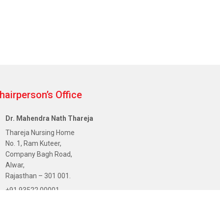
hairperson’s Office
Dr. Mahendra Nath Thareja
Thareja Nursing Home
No. 1, Ram Kuteer,
Company Bagh Road,
Alwar,
Rajasthan – 301 001.
+91 93522 00001