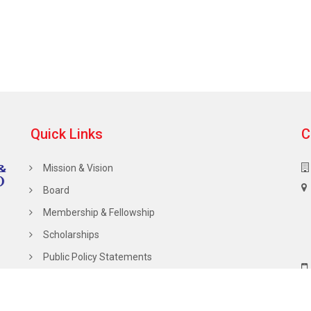
Quick Links
C
Mission & Vision
Board
Membership & Fellowship
Scholarships
Public Policy Statements
Calendar of Events
Hall of Fame