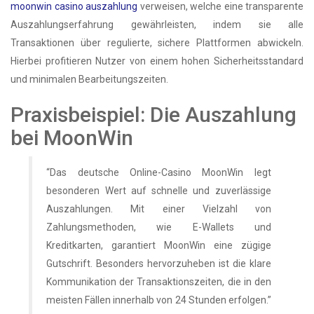
moonwin casino auszahlung
verweisen, welche eine transparente
Auszahlungserfahrung gewährleisten, indem sie alle
Transaktionen über regulierte, sichere Plattformen abwickeln.
Hierbei profitieren Nutzer von einem hohen Sicherheitsstandard
und minimalen Bearbeitungszeiten.
Praxisbeispiel: Die Auszahlung
bei MoonWin
“Das deutsche Online-Casino MoonWin legt
besonderen Wert auf schnelle und zuverlässige
Auszahlungen. Mit einer Vielzahl von
Zahlungsmethoden, wie E-Wallets und
Kreditkarten, garantiert MoonWin eine zügige
Gutschrift. Besonders hervorzuheben ist die klare
Kommunikation der Transaktionszeiten, die in den
meisten Fällen innerhalb von 24 Stunden erfolgen.”