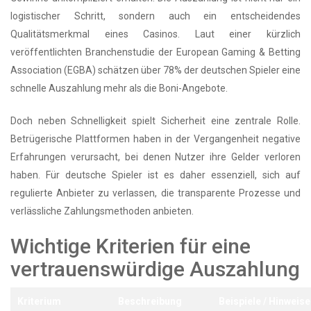
logistischer Schritt, sondern auch ein entscheidendes
Qualitätsmerkmal eines Casinos. Laut einer kürzlich
veröffentlichten Branchenstudie der European Gaming & Betting
Association (EGBA) schätzen über 78% der deutschen Spieler eine
schnelle Auszahlung mehr als die Boni-Angebote.
Doch neben Schnelligkeit spielt Sicherheit eine zentrale Rolle.
Betrügerische Plattformen haben in der Vergangenheit negative
Erfahrungen verursacht, bei denen Nutzer ihre Gelder verloren
haben. Für deutsche Spieler ist es daher essenziell, sich auf
regulierte Anbieter zu verlassen, die transparente Prozesse und
verlässliche Zahlungsmethoden anbieten.
Wichtige Kriterien für eine
vertrauenswürdige Auszahlung
Kriterium
Beschreibung
Beispiele / Hinweise