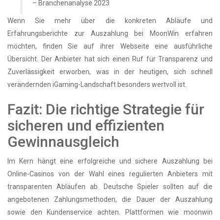
– Branchenanalyse 2023
Wenn Sie mehr über die konkreten Abläufe und
Erfahrungsberichte zur Auszahlung bei MoonWin erfahren
möchten, finden Sie auf ihrer Webseite eine ausführliche
Übersicht. Der Anbieter hat sich einen Ruf für Transparenz und
Zuverlässigkeit erworben, was in der heutigen, sich schnell
verändernden iGaming-Landschaft besonders wertvoll ist.
Fazit: Die richtige Strategie für
sicheren und effizienten
Gewinnausgleich
Im Kern hängt eine erfolgreiche und sichere Auszahlung bei
Online-Casinos von der Wahl eines regulierten Anbieters mit
transparenten Abläufen ab. Deutsche Spieler sollten auf die
angebotenen Zahlungsmethoden, die Dauer der Auszahlung
sowie den Kundenservice achten. Plattformen wie moonwin