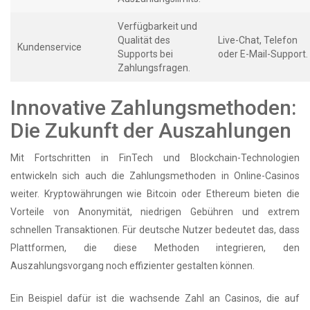
Verfügbarkeit und
Qualität des
Live-Chat, Telefon
Kundenservice
Supports bei
oder E-Mail-Support.
Zahlungsfragen.
Innovative Zahlungsmethoden:
Die Zukunft der Auszahlungen
Mit Fortschritten in FinTech und Blockchain-Technologien
entwickeln sich auch die Zahlungsmethoden in Online-Casinos
weiter. Kryptowährungen wie Bitcoin oder Ethereum bieten die
Vorteile von Anonymität, niedrigen Gebühren und extrem
schnellen Transaktionen. Für deutsche Nutzer bedeutet das, dass
Plattformen, die diese Methoden integrieren, den
Auszahlungsvorgang noch effizienter gestalten können.
Ein Beispiel dafür ist die wachsende Zahl an Casinos, die auf