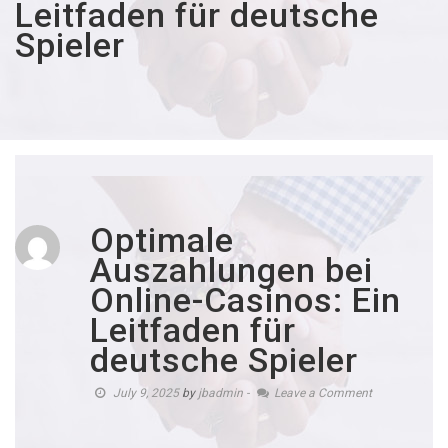
Leitfaden für deutsche
Spieler
Optimale
Auszahlungen bei
Online-Casinos: Ein
Leitfaden für
deutsche Spieler
July 9, 2025
by
jbadmin
-
Leave a Comment