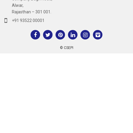
Alwar,
Rajasthan – 301 001.
+91 93522 00001
© CSEPI