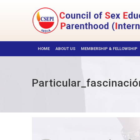
Skip
to
content
CSEPI
HOME
ABOUT US
MEMBERSHIP & FELLOWSHIP
Particular_fascinac