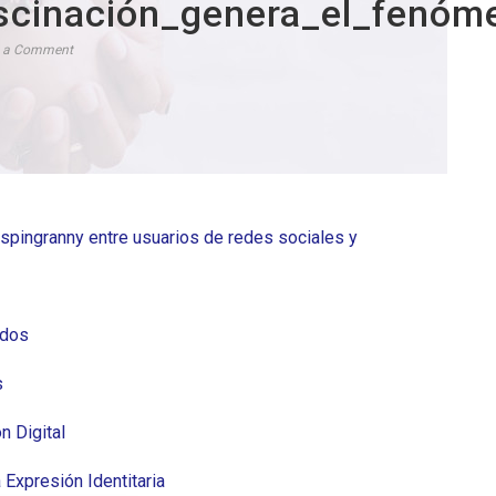
ascinación_genera_el_fenó
e a Comment
 spingranny entre usuarios de redes sociales y
idos
s
n Digital
Expresión Identitaria