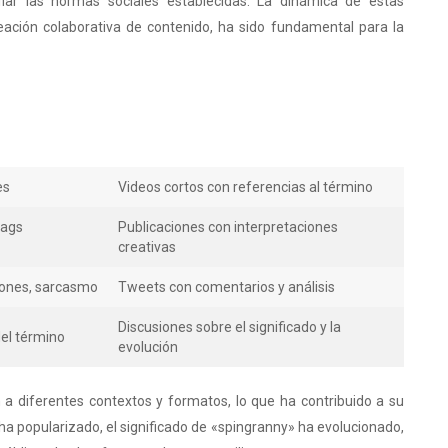
iar las normas sociales establecidas. La dinámica de estas
reación colaborativa de contenido, ha sido fundamental para la
es
Videos cortos con referencias al término
tags
Publicaciones con interpretaciones
creativas
iones, sarcasmo
Tweets con comentarios y análisis
Discusiones sobre el significado y la
del término
evolución
n a diferentes contextos y formatos, lo que ha contribuido a su
a popularizado, el significado de «spingranny» ha evolucionado,