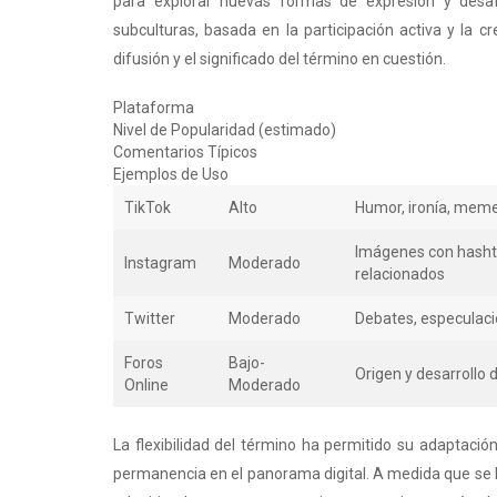
para explorar nuevas formas de expresión y desaf
subculturas, basada en la participación activa y la c
difusión y el significado del término en cuestión.
Plataforma
Nivel de Popularidad (estimado)
Comentarios Típicos
Ejemplos de Uso
TikTok
Alto
Humor, ironía, mem
Imágenes con hash
Instagram
Moderado
relacionados
Twitter
Moderado
Debates, especulac
Foros
Bajo-
Origen y desarrollo 
Online
Moderado
La flexibilidad del término ha permitido su adaptació
permanencia en el panorama digital. A medida que se h