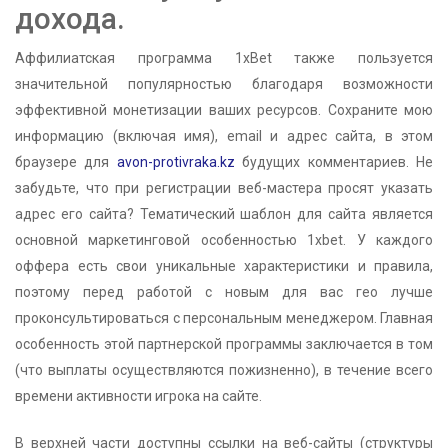
дохода.
Аффилиатская программа 1xBet также пользуется
значительной популярностью благодаря возможности
эффективной монетизации ваших ресурсов. Сохраните мою
информацию (включая имя), email и адрес сайта, в этом
браузере для
avon-protivraka.kz
будущих комментариев. Не
забудьте, что при регистрации веб-мастера просят указать
адрес его сайта? Тематический шаблон для сайта является
основной маркетинговой особенностью 1xbet. У каждого
оффера есть свои уникальные характеристики и правила,
поэтому перед работой с новым для вас гео лучше
проконсультироваться с персональным менеджером. Главная
особенность этой партнерской программы заключается в том
(что выплаты осуществляются пожизненно), в течение всего
времени активности игрока на сайте.
В верхней части доступны ссылки на веб-сайты (структуры