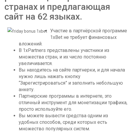
странах и предлагающая
сайт на 62 языках.
Участие в партнёрской программе
1xBet не требует финансовых
вложений.
В 1xPartners представлены участники из
множества стран, и их число постоянно
увеличивается.
Вы находитесь на сайте партнерки, и для начала
нужно лишь нажать кнопку
“Зарегистрироваться” и заполнить небольшую
анкету.
Партнерские программы в интернете, это
отличный инструмент для монетизации трафика,
просто используйте его.
Вы можете вывести средства одним из
удобных способов, среди которых есть
множество популярных систем.