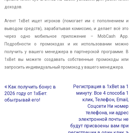
доходов.
Агент 1xBet ищет игроков (помогает им с пополнением и
выводом средств), зарабатывая комиссию, и делает всё это
через одно мобильное приложение – MobCash App.
Подробности о промокодах и их использовании можно
получить у вашего менеджера в партнерской программе. В
1xBet вы можете создавать собственные промокоды или
запросить индивидуальный промокод у вашего менеджера.
Post
Регистрация в 1xBet за 1
Как получить бонус в
минуту: Все 4 способа 1
2026 году от 1хБет:
navigation
клик, Телефон, Email,
обыгрывай его!
Соцсети Ни номер
телефона, ни адрес
электронной почты не
будут присвоены вам при
регистрации в один клик.