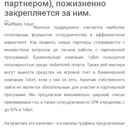
партнером), пожизненно
закрепляется за ним.
Revenue традиционно считается наиболее
популярным форматом сотрудничества в аффилиатском
маркетинге. Как правило, новые партнеры сталкиваются с
множеством вопросов до начала работы с партнерской
программой. Букмекерская компания 1xBet пользуется
популярностью среди любителей спорта. Также веб-мастера
могут вывести средства на игровой счет в букмекерской
компании 1xbet, если у них он есть. Наличие собственного
сайта не является обязательным для участия в партнёрской
программе. Мы предлагаем максимально широкий список
принимаемых гео, а также сотрудничаем по CPA и моделям, с
до 45% в 1xBet.
На практике это означает, что каналы трафика, предлагаемые