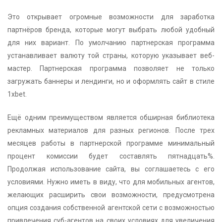
Это открывает огромные возможности для заработка
партнёров бренда, которые могут выбрать любой удобный
для них вариант. По умолчанию партнерская программа
устанавливает валюту той страны, которую указывает веб-
мастер. Партнерская программа позволяет не только
загружать баннеры и лендинги, но и оформлять сайт в стиле
1xbet.
Ещё одним преимуществом является обширная библиотека
рекламных материалов для разных регионов. После трех
месяцев работы в партнерской программе минимальный
процент комиссии будет составлять пятнадцать%.
Продолжая использование сайта, вы соглашаетесь с его
условиями. Нужно иметь в виду, что для мобильных агентов,
желающих расширить свои возможности, предусмотрена
опция создания собственной агентской сети с возможностью
привлечения суб-агентов на своих условиях для увеличения