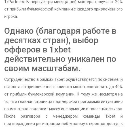
1xPartners. В первые три месяца веб-мастера получают 20%
от прибыли букмекерской компании с каждого привлеченного
игрока.
Однако (благодаря работе в
десятках стран), выбор
офферов в 1xbet
действительно уникален по
своим масштабам.
Сотрудничество в рамках 1xbet осуществляется по системе, и
выплата за привлеченного клиента может составлять до 40%
от прибыли букмекерской компании. К тому же несмотря на
то, что главная страница партнерской программы интуитивно
понятна, она содержит массу информации и полезных ссылок.
После разговора с менеджером команды 1xbet и
подтверждения регистрации веб-мастеру откроется доступ к