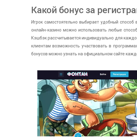
Какой бонус за регистр
Игрок самостоятельно выбирает удобный способ в
онлайн-казино можно использовать любые способ
Кэшбэк рассчитывается индивидуально для каждог
клиентам возможность участвовать в программах
бонусов можно узнать на официальном сайте каждо