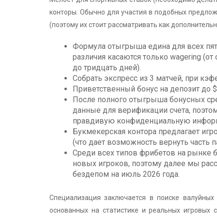
конторы. Обычно для участия в подобных предло
(поэтому их стоит рассматривать как дополнительн
Формула отыгрыша едина для всех пят
различия касаются только wagering (от 
до тридцать дней).
Собрать экспресс из 3 матчей, при кэфе
Приветственный бонус на депозит до $
После полного отыгрыша бонусных ср
данные для верификации счета, поэто
правдивую конфиденциальную инфор
Букмекерская контора предлагает игро
(что дает возможность вернуть часть п
Среди всех типов фрибетов на рынке 
новых игроков, поэтому далее мы рас
бездепом на июль 2026 года.
Специализация заключается в поиске валуйных 
основанных на статистике и реальных игровых 