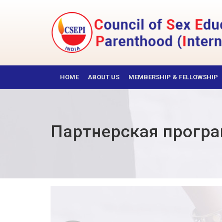
Skip
to
content
CSEPI
HOME
ABOUT US
MEMBERSHIP & FELLOWSHIP
Партнерская програ