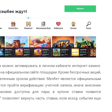
 можно активировать в личном кабинете интернет-казино.
е на официальном сайте площадки. Кроме бессрочных акций,
деленным сроком действия. Мелбет является официальным
ется пройти верификацию учетной записи, иначе внесение
аховки доступна для пари, в купоне ставки появится
 позволяет вернуть часть ставки, если исход события еще