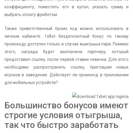
коэффициенту, поместить его в купон, указать сумму и
выбрать оплату фрибетом.
Также приветственный промо код можно использовать в
личном кабинете. 1xBet бездепозитный бонус по такому
промокоду доступен только в случае выигрыша пари. Помимо
этого, награда будет выплачена партнеру, который
предоставил ссылку, после первой ставки новичка. Для этого
необходимо распространять ссылку, приглашая новых
игроков в заведение. Действует ли промокод в приложении
для мобильных устройств?
Большинство бонусов имеют
строгие условия отыгрыша,
так что быстро заработать