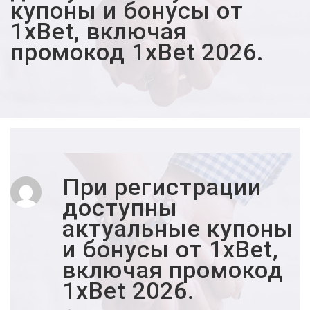
купоны и бонусы от
1xBet, включая
промокод 1xBet 2026.
При регистрации
доступны
актуальные купоны
и бонусы от 1xBet,
включая промокод
1xBet 2026.