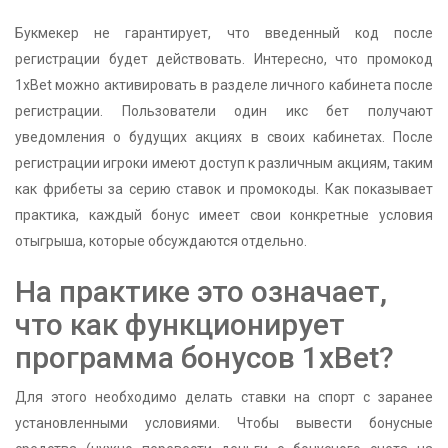
Букмекер не гарантирует, что введенный код после
регистрации будет действовать. Интересно, что промокод
1xBet можно активировать в разделе личного кабинета после
регистрации. Пользователи один икс бет получают
уведомления о будущих акциях в своих кабинетах. После
регистрации игроки имеют доступ к различным акциям, таким
как фрибеты за серию ставок и промокоды. Как показывает
практика, каждый бонус имеет свои конкретные условия
отыгрыша, которые обсуждаются отдельно.
На практике это означает,
что как функционирует
программа бонусов 1xBet?
Для этого необходимо делать ставки на спорт с заранее
установленными условиями. Чтобы вывести бонусные