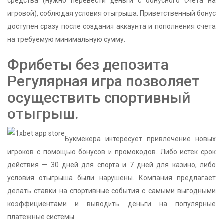
средства (нужно перевести деньги с бонусного счета на
игровой), соблюдая условия отыгрыша. Приветственный бонус
доступен сразу после создания аккаунта и пополнения счета
на требуемую минимальную сумму.
Фрибеты без депозита
Регулярная игра позволяет
осуществить спортивный
отыгрыш.
Букмекера интересует привлечение новых
игроков с помощью бонусов и промокодов. Либо истек срок
действия — 30 дней для спорта и 7 дней для казино, либо
условия отыгрыша были нарушены. Компания предлагает
делать ставки на спортивные события с самыми выгодными
коэффициентами и выводить деньги на популярные
платежные системы.