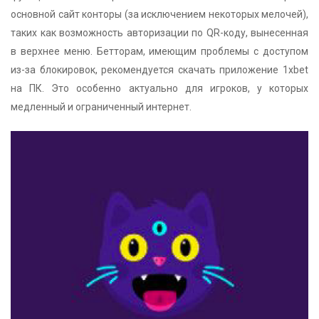
основной сайт конторы (за исключением некоторых мелочей),
таких как возможность авторизации по QR-коду, вынесенная
в верхнее меню. Бетторам, имеющим проблемы с доступом
из-за блокировок, рекомендуется скачать приложение 1xbet
на ПК. Это особенно актуально для игроков, у которых
медленный и ограниченный интернет.