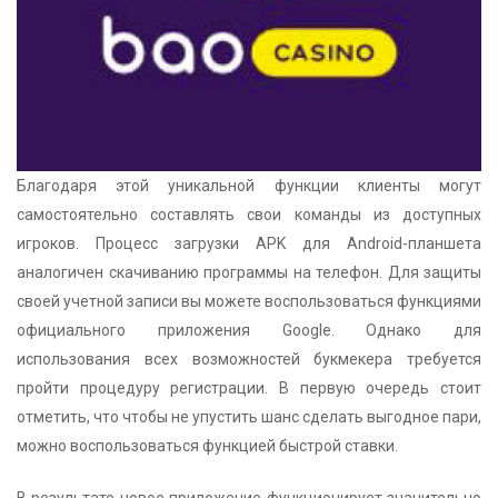
Благодаря этой уникальной функции клиенты могут
самостоятельно составлять свои команды из доступных
игроков. Процесс загрузки APK для Android-планшета
аналогичен скачиванию программы на телефон. Для защиты
своей учетной записи вы можете воспользоваться функциями
официального приложения Google. Однако для
использования всех возможностей букмекера требуется
пройти процедуру регистрации. В первую очередь стоит
отметить, что чтобы не упустить шанс сделать выгодное пари,
можно воспользоваться функцией быстрой ставки.
В результате новое приложение функционирует значительно