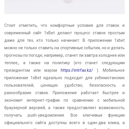
Стоит отметить, что комфортные условия для ставок и
современный сайт 1xBet делают процесс ставок простым
даже для тех, кто только начинает.
В приложении 1xbet
можно не только ставить на спортивные события, но и делать
прогнозы по погоде, например, станет ли завтра холоднее или
теплее,, а также на политику (кто станет следующим
президентом или мэром
https://intrfax.kz/
). Мобильное
приложение 1xBet идеально подходит для узбекистанских
пользователей, ценящих удобство, безопасность и
разнообразие ставок. Приложение работает быстрее и
экономит интернет-трафик по сравнению с мобильной
браузерной версией, а также предоставляет возможность
получать push-уведомления. Все ключевые функции
официального сайта доступны всего в один-два клика, а