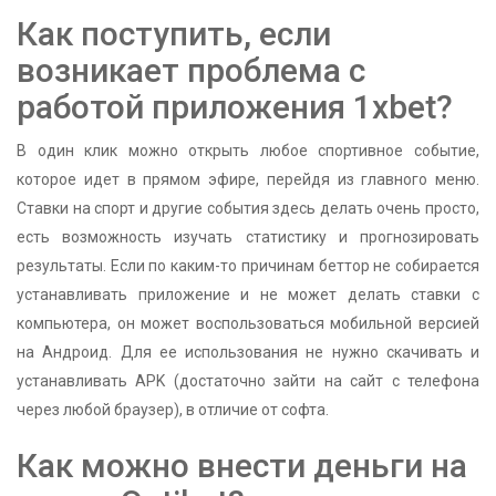
Как поступить, если
возникает проблема с
работой приложения 1xbet?
В один клик можно открыть любое спортивное событие,
которое идет в прямом эфире, перейдя из главного меню.
Ставки на спорт и другие события здесь делать очень просто,
есть возможность изучать статистику и прогнозировать
результаты. Если по каким-то причинам беттор не собирается
устанавливать приложение и не может делать ставки с
компьютера, он может воспользоваться мобильной версией
на Андроид. Для ее использования не нужно скачивать и
устанавливать APK (достаточно зайти на сайт с телефона
через любой браузер), в отличие от софта.
Как можно внести деньги на