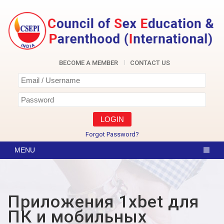
Skip
to
content
CSEPI
BECOME A MEMBER
CONTACT US
Forgot Password?
Приложения 1xbet для
ПК и мобильных