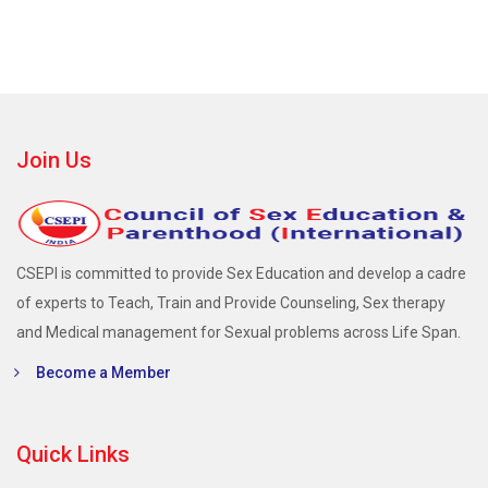
Join Us
CSEPI is committed to provide Sex Education and develop a cadre
of experts to Teach, Train and Provide Counseling, Sex therapy
and Medical management for Sexual problems across Life Span.
Become a Member
Quick Links