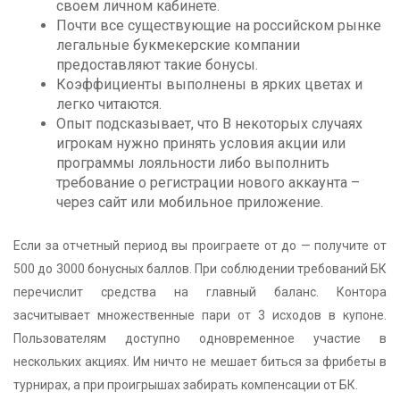
своем личном кабинете.
Почти все существующие на российском рынке
легальные букмекерские компании
предоставляют такие бонусы.
Коэффициенты выполнены в ярких цветах и
легко читаются.
Опыт подсказывает, что В некоторых случаях
игрокам нужно принять условия акции или
программы лояльности либо выполнить
требование о регистрации нового аккаунта –
через сайт или мобильное приложение.
Если за отчетный период вы проиграете от до — получите от
500 до 3000 бонусных баллов. При соблюдении требований БК
перечислит средства на главный баланс. Контора
засчитывает множественные пари от 3 исходов в купоне.
Пользователям доступно одновременное участие в
нескольких акциях. Им ничто не мешает биться за фрибеты в
турнирах, а при проигрышах забирать компенсации от БК.