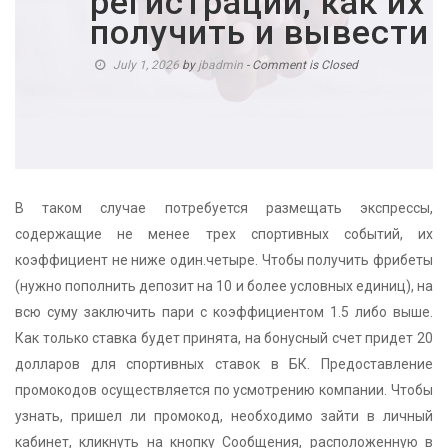
регистрации, как их
получить и вывести
July 1, 2026
by
jbadmin
- Comment is Closed
В таком случае потребуется размещать экспрессы,
содержащие не менее трех спортивных событий, их
коэффициент не ниже один.четыре. Чтобы получить фрибеты
(нужно пополнить депозит на 10 и более условных единиц), на
всю суму заключить пари с коэффициентом 1.5 либо выше.
Как только ставка будет принята, на бонусный счет придет 20
долларов для спортивных ставок в БК. Предоставление
промокодов осуществляется по усмотрению компании.
Чтобы
узнать, пришел ли промокод, необходимо зайти в личный
кабинет, кликнуть на кнопку Сообщения, расположенную в