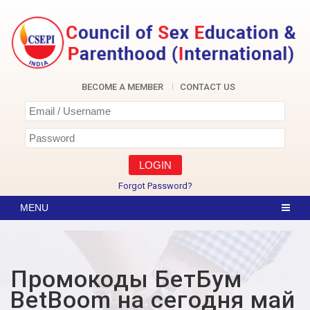
Skip
to
content
CSEPI
BECOME A MEMBER
CONTACT US
Forgot Password?
Промокоды БетБум
BetBoom на сегодня май