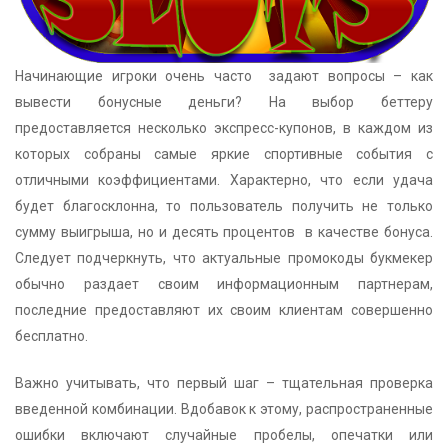
Начинающие игроки очень часто задают вопросы – как
вывести бонусные деньги? На выбор беттеру
предоставляется несколько экспресс-купонов, в каждом из
которых собраны самые яркие спортивные события с
отличными коэффициентами. Характерно, что если удача
будет благосклонна, то пользователь получить не только
сумму выигрыша, но и десять процентов в качестве бонуса.
Следует подчеркнуть, что актуальные промокоды букмекер
обычно раздает своим информационным партнерам,
последние предоставляют их своим клиентам совершенно
бесплатно.
Важно учитывать, что первый шаг – тщательная проверка
введенной комбинации. Вдобавок к этому, распространенные
ошибки включают случайные пробелы, опечатки или