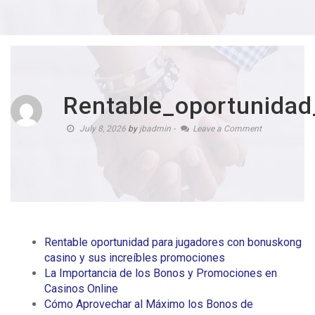
Rentable_oportunida
July 8, 2026
by
jbadmin
-
Leave a Comment
Rentable oportunidad para jugadores con bonuskong
casino y sus increíbles promociones
La Importancia de los Bonos y Promociones en
Casinos Online
Cómo Aprovechar al Máximo los Bonos de