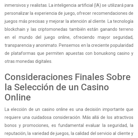
inmersivos y realistas. La inteligencia artificial (IA) se utilizará para
personalizar la experiencia de juego, ofrecer recomendaciones de
juegos más precisas y mejorar la atención al cliente. La tecnología
blockchain y las criptomonedas también están ganando terreno
en el mundo del juego online, ofreciendo mayor seguridad,
transparencia y anonimato. Pensemos en la creciente popularidad
de plataformas que permiten apuestas con bonuskong casino y
otras monedas digitales.
Consideraciones Finales Sobre
la Selección de un Casino
Online
La elección de un casino online es una decisión importante que
requiere una cuidadosa consideración. Más allá de los atractivos
bonos y promociones, es fundamental evaluar la seguridad, la
reputación, la variedad de juegos, la calidad del servicio al cliente y