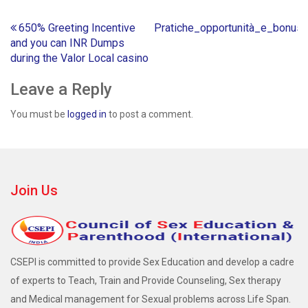
Post
650% Greeting Incentive
Pratiche_opportunità_e_bonus
and you can INR Dumps
navigation
during the Valor Local casino
Leave a Reply
You must be
logged in
to post a comment.
Join Us
CSEPI is committed to provide Sex Education and develop a cadre
of experts to Teach, Train and Provide Counseling, Sex therapy
and Medical management for Sexual problems across Life Span.