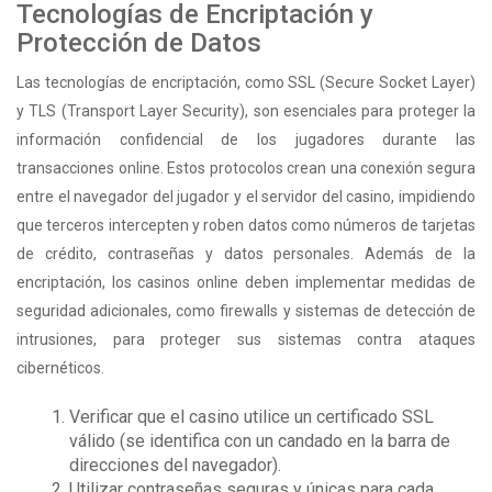
Tecnologías de Encriptación y
Protección de Datos
Las tecnologías de encriptación, como SSL (Secure Socket Layer)
y TLS (Transport Layer Security), son esenciales para proteger la
información confidencial de los jugadores durante las
transacciones online. Estos protocolos crean una conexión segura
entre el navegador del jugador y el servidor del casino, impidiendo
que terceros intercepten y roben datos como números de tarjetas
de crédito, contraseñas y datos personales. Además de la
encriptación, los casinos online deben implementar medidas de
seguridad adicionales, como firewalls y sistemas de detección de
intrusiones, para proteger sus sistemas contra ataques
cibernéticos.
Verificar que el casino utilice un certificado SSL
válido (se identifica con un candado en la barra de
direcciones del navegador).
Utilizar contraseñas seguras y únicas para cada