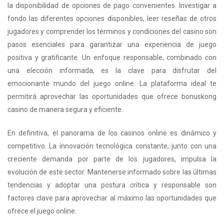
la disponibilidad de opciones de pago convenientes. Investigar a
fondo las diferentes opciones disponibles, leer reseñas de otros
jugadores y comprender los términos y condiciones del casino son
pasos esenciales para garantizar una experiencia de juego
positiva y gratificante. Un enfoque responsable, combinado con
una elección informada, es la clave para disfrutar del
emocionante mundo del juego online. La plataforma ideal te
permitirá aprovechar las oportunidades que ofrece bonuskong
casino de manera segura y eficiente.
En definitiva, el panorama de los casinos online es dinámico y
competitivo. La innovación tecnológica constante, junto con una
creciente demanda por parte de los jugadores, impulsa la
evolución de este sector. Mantenerse informado sobre las últimas
tendencias y adoptar una postura crítica y responsable son
factores clave para aprovechar al máximo las oportunidades que
ofrece el juego online.