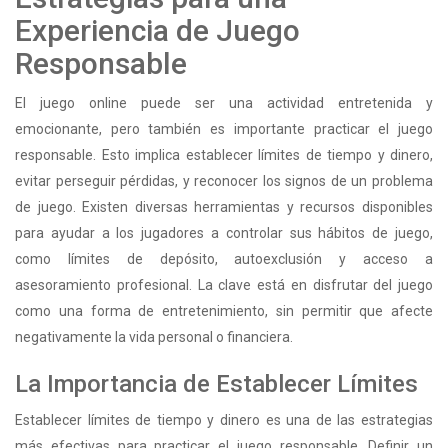
Experiencia de Juego
Responsable
El juego online puede ser una actividad entretenida y
emocionante, pero también es importante practicar el juego
responsable. Esto implica establecer límites de tiempo y dinero,
evitar perseguir pérdidas, y reconocer los signos de un problema
de juego. Existen diversas herramientas y recursos disponibles
para ayudar a los jugadores a controlar sus hábitos de juego,
como límites de depósito, autoexclusión y acceso a
asesoramiento profesional. La clave está en disfrutar del juego
como una forma de entretenimiento, sin permitir que afecte
negativamente la vida personal o financiera.
La Importancia de Establecer Límites
Establecer límites de tiempo y dinero es una de las estrategias
más efectivas para practicar el juego responsable. Definir un