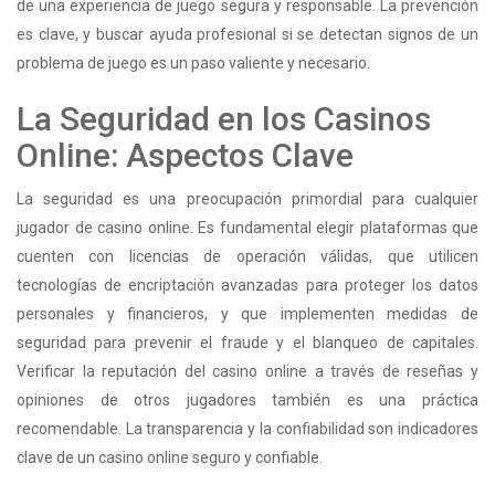
de una experiencia de juego segura y responsable. La prevención
es clave, y buscar ayuda profesional si se detectan signos de un
problema de juego es un paso valiente y necesario.
La Seguridad en los Casinos
Online: Aspectos Clave
La seguridad es una preocupación primordial para cualquier
jugador de casino online. Es fundamental elegir plataformas que
cuenten con licencias de operación válidas, que utilicen
tecnologías de encriptación avanzadas para proteger los datos
personales y financieros, y que implementen medidas de
seguridad para prevenir el fraude y el blanqueo de capitales.
Verificar la reputación del casino online a través de reseñas y
opiniones de otros jugadores también es una práctica
recomendable. La transparencia y la confiabilidad son indicadores
clave de un casino online seguro y confiable.