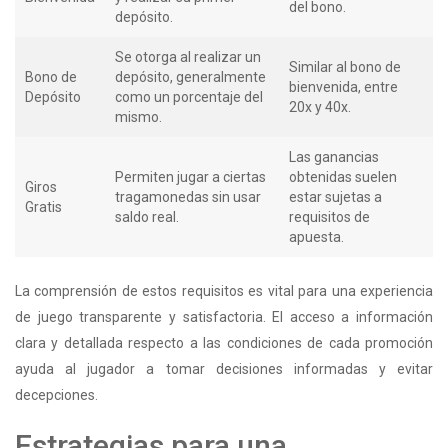
del bono.
depósito.
Se otorga al realizar un
Similar al bono de
Bono de
depósito, generalmente
bienvenida, entre
Depósito
como un porcentaje del
20x y 40x.
mismo.
Las ganancias
Permiten jugar a ciertas
obtenidas suelen
Giros
tragamonedas sin usar
estar sujetas a
Gratis
saldo real.
requisitos de
apuesta.
La comprensión de estos requisitos es vital para una experiencia
de juego transparente y satisfactoria. El acceso a información
clara y detallada respecto a las condiciones de cada promoción
ayuda al jugador a tomar decisiones informadas y evitar
decepciones.
Estrategias para una