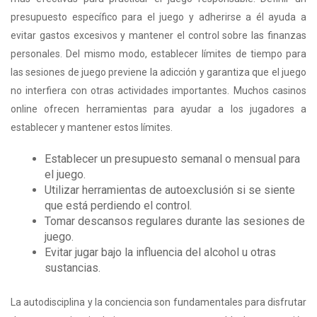
presupuesto específico para el juego y adherirse a él ayuda a
evitar gastos excesivos y mantener el control sobre las finanzas
personales. Del mismo modo, establecer límites de tiempo para
las sesiones de juego previene la adicción y garantiza que el juego
no interfiera con otras actividades importantes. Muchos casinos
online ofrecen herramientas para ayudar a los jugadores a
establecer y mantener estos límites.
Establecer un presupuesto semanal o mensual para
el juego.
Utilizar herramientas de autoexclusión si se siente
que está perdiendo el control.
Tomar descansos regulares durante las sesiones de
juego.
Evitar jugar bajo la influencia del alcohol u otras
sustancias.
La autodisciplina y la conciencia son fundamentales para disfrutar