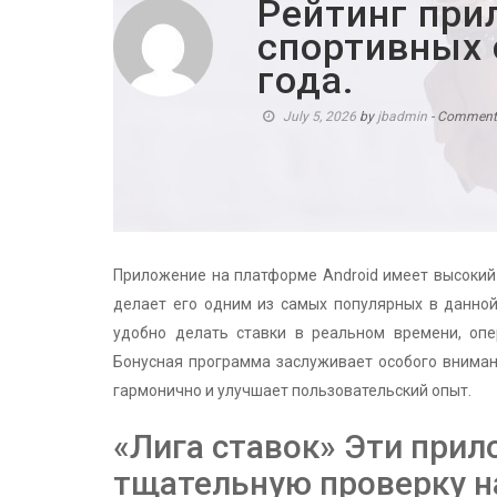
Рейтинг при
спортивных 
года.
July 5, 2026
by
jbadmin
- Comment 
Приложение на платформе Android имеет высокий 
делает его одним из самых популярных в данно
удобно делать ставки в реальном времени, оп
Бонусная программа заслуживает особого вниман
гармонично и улучшает пользовательский опыт.
«Лига ставок» Эти при
тщательную проверку на