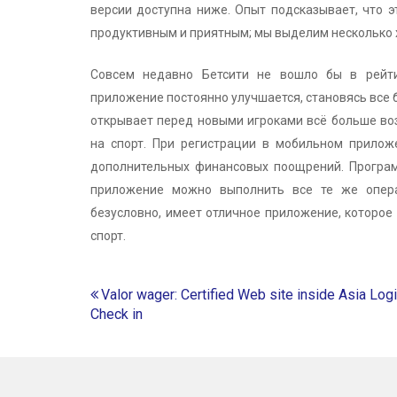
версии доступна ниже. Опыт подсказывает, что э
продуктивным и приятным; мы выделим несколько 
Совсем недавно Бетсити не вошло бы в рейт
приложение постоянно улучшается, становясь все 
открывает перед новыми игроками всё больше во
на спорт. При регистрации в мобильном прило
дополнительных финансовых поощрений. Програм
приложение можно выполнить все те же опера
безусловно, имеет отличное приложение, которое
спорт.
Post
Valor wager: Certified Web site inside Asia Log
Check in
navigation