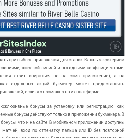
ывать при выборе приложения для ставок. Важным критерием
условиями, широкой линией и выгодными коэффициентами.
жения стоит опираться не на само приложение), а на
мках отдельных акций букмекер может предоставлять
иложений, если это возможно на их платформе.
склюзивные бонусы за установку или регистрацию, как,
твенные бонусы действуют только в приложении букмекера. В
 бонусы, что и на сайте. В мобильном приложении доступны
 матчей, вход по отпечатку пальца или ID без повторной