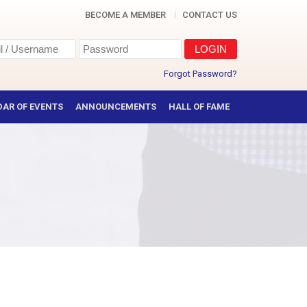
BECOME A MEMBER
CONTACT US
Forgot Password?
AR OF EVENTS
ANNOUNCEMENTS
HALL OF FAME