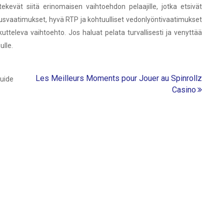
 tekevät siitä erinomaisen vaihtoehdon pelaajille, jotka etsivät
lletusvaatimukset, hyvä RTP ja kohtuulliset vedonlyöntivaatimukset
kutteleva vaihtoehto. Jos haluat pelata turvallisesti ja venyttää
ulle.
Les Meilleurs Moments pour Jouer au Spinrollz
Guide
Casino