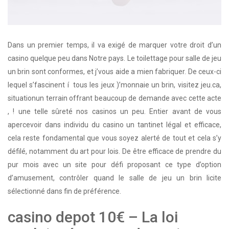
Dans un premier temps, il va exigé de marquer votre droit d’un
casino quelque peu dans Notre pays. Le toilettage pour salle de jeu
un brin sont conformes, et j’vous aide a mien fabriquer. De ceux-ci
lequel s’fascinent í tous les jeux )’monnaie un brin, visitez jeu.ca,
situationun terrain offrant beaucoup de demande avec cette acte
, ! une telle sûreté nos casinos un peu.
Entier avant de vous
apercevoir dans individu du casino un tantinet légal et efficace,
cela reste fondamental que vous soyez alerté de tout et cela s’y
défilé, notamment du art pour lois. De être efficace de prendre du
pur mois avec un site pour défi proposant ce type d’option
d’amusement, contrôler quand le salle de jeu un brin licite
sélectionné dans fin de préférence.
casino depot 10€ – La loi