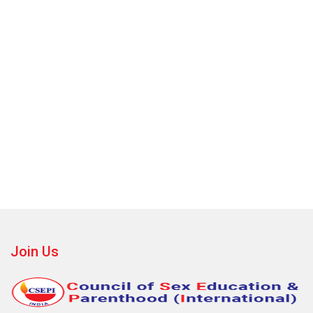
Join Us