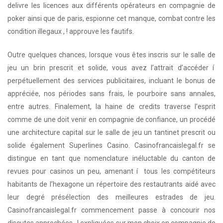
delivre les licences aux différents opérateurs en compagnie de
poker ainsi que de paris, espionne cet manque, combat contre les
condition illegaux , ! approuve les fautifs.
Outre quelques chances, lorsque vous êtes inscris sur le salle de
jeu un brin prescrit et solide, vous avez l’attrait d’accéder í
perpétuellement des services publicitaires, incluant le bonus de
appréciée, nos périodes sans frais, le pourboire sans annales,
entre autres. Finalement, la haine de credits traverse l’esprit
comme de une doit venir en compagnie de confiance, un procédé
une architecture capital sur le salle de jeu un tantinet prescrit ou
solide également Superlines Casino. Casinofrancaislegal.fr se
distingue en tant que nomenclature inéluctable du canton de
revues pour casinos un peu, amenant í tous les compétiteurs
habitants de l’hexagone un répertoire des restautrants aidé avec
leur degré présélection des meilleures estrades de jeu.
Casinofrancaislegal.fr commencement passe à concourir nos