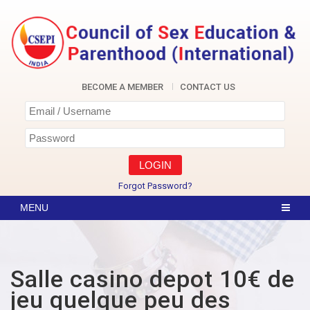
Skip
to
content
CSEPI
BECOME A MEMBER
CONTACT US
Forgot Password?
Salle casino depot 10€ de
jeu quelque peu des