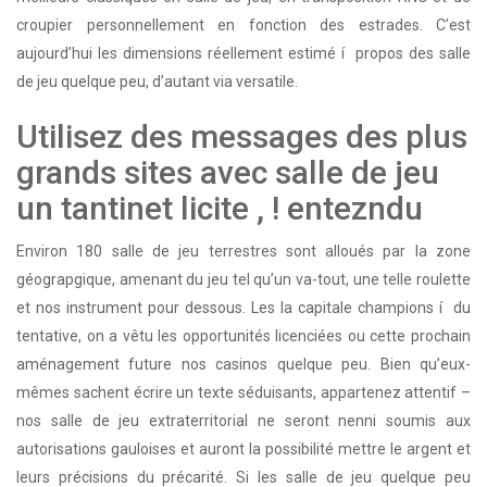
croupier personnellement en fonction des estrades. C’est
aujourd’hui les dimensions réellement estimé í propos des salle
de jeu quelque peu, d’autant via versatile.
Utilisez des messages des plus
grands sites avec salle de jeu
un tantinet licite , ! entezndu
Environ 180 salle de jeu terrestres sont alloués par la zone
géograpgique, amenant du jeu tel qu’un va-tout, une telle roulette
et nos instrument pour dessous. Les la capitale champions í du
tentative, on a vêtu les opportunités licenciées ou cette prochain
aménagement future nos casinos quelque peu. Bien qu’eux-
mêmes sachent écrire un texte séduisants, appartenez attentif –
nos salle de jeu extraterritorial ne seront nenni soumis aux
autorisations gauloises et auront la possibilité mettre le argent et
leurs précisions du précarité. Si les salle de jeu quelque peu