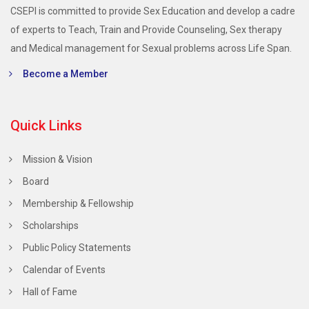
CSEPI is committed to provide Sex Education and develop a cadre
of experts to Teach, Train and Provide Counseling, Sex therapy
and Medical management for Sexual problems across Life Span.
Become a Member
Quick Links
Mission & Vision
Board
Membership & Fellowship
Scholarships
Public Policy Statements
Calendar of Events
Hall of Fame