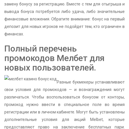
замену бонусу за регистрацию. Вместе с тем для отыгрыша и
вывода бонуса потребуется либо удача, либо значительные
финансовые вложения. Обратите внимание: бонус на первый
депозит для новых игроков не подойдет тем, кто ограничен в
финансах.
Полный перечень
промокодов Мелбет для
новых пользователей.
Разные букмекеры устанавливают
свои условия для промокодов — и вознаграждения могут
различаться. Чтобы воспользоваться бонусом от конторы,
промокод нужно ввести в специальное поле во время
регистрации или в личном кабинете. Могут быть установлены
дополнительные условия для акций Melbet, которые
предоставляют право на заключение бесплатных пари.