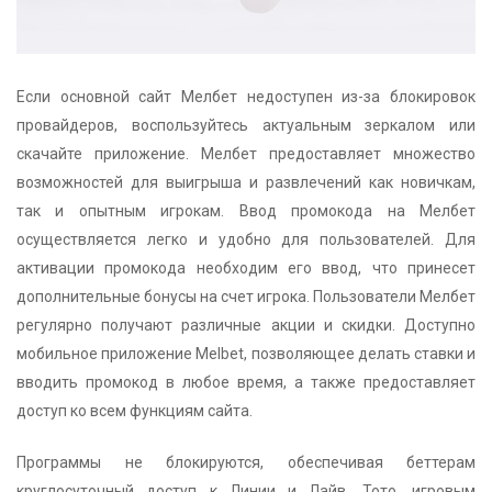
Если основной сайт Мелбет недоступен из-за блокировок
провайдеров, воспользуйтесь актуальным зеркалом или
скачайте приложение. Мелбет предоставляет множество
возможностей для выигрыша и развлечений как новичкам,
так и опытным игрокам. Ввод промокода на Мелбет
осуществляется легко и удобно для пользователей. Для
активации промокода необходим его ввод, что принесет
дополнительные бонусы на счет игрока. Пользователи Мелбет
регулярно получают различные акции и скидки.
Доступно
мобильное приложение Melbet, позволяющее делать ставки и
вводить промокод в любое время, а также предоставляет
доступ ко всем функциям сайта.
Программы не блокируются, обеспечивая беттерам
круглосуточный доступ к Линии и Лайв, Тото, игровым