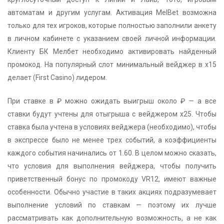
автоматам и другим услугам. Активация MelBet возможна
только для тех игроков, которые полностью заполнили анкету
в личном кабинете с указанием своей личной информации.
Клиенту БК Мелбет необходимо активировать найденный
промокод. На популярный слот минимальный вейджер в x15
делает (First Casino) лидером.
При ставке в ₽ можно ожидать выигрыш около ₽ — а все
ставки будут учтены для отыгрыша с вейджером x25. Чтобы
ставка была учтена в условиях вейджера (необходимо), чтобы
в экспрессе было не менее трех событий, а коэффициенты
каждого события начинались от 1.60. В целом можно сказать,
что условия для выполнения вейджера, чтобы получить
приветственный бонус по промокоду VR12, имеют важные
особенности. Обычно участие в таких акциях подразумевает
выполнение условий по ставкам — поэтому их лучше
рассматривать как дополнительную возможность, а не как