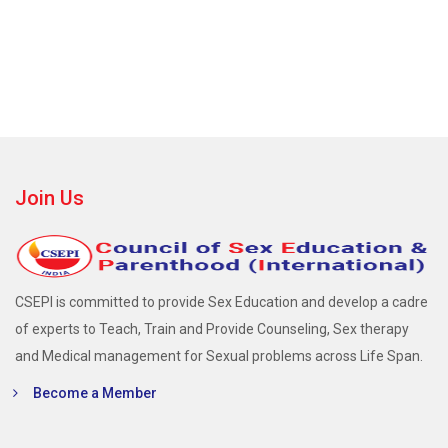
Join Us
CSEPI is committed to provide Sex Education and develop a cadre
of experts to Teach, Train and Provide Counseling, Sex therapy
and Medical management for Sexual problems across Life Span.
Become a Member