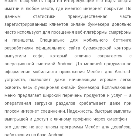
может оформлять пари на интересующие его виды спорта
иматчи в любом месте, где имеется интернет покрытие. По
данным статистики преимущественная часть
зарегистрированных клиентов онлайн букмекера довольно
часто используют для посещения веб-платформы смартфоны
и планшеты. Специально для мобильного беттинга
разработчики официального сайта букмекерской конторы
выпустили софт, который отлично сопрягается с
операционной системой Android. До мелочей продуманное
оформление мобильного приложения Мелбет для Android-
устройств, позволяет даже начинающим игрокам легко
освоить весь функционал онлайн букмекера. Всплывающее
меню предлагает широкий перечень продуктов и услуг — а
оперативная загрузка разделов срабатывает даже при
плохом интернет соединении. Надежность, быстрые выплаты
выигрышей и доступ к личному профилю через смартфон –
это далеко не все плюсы программы Мелбет для девайсов,
работающих на базе Android.