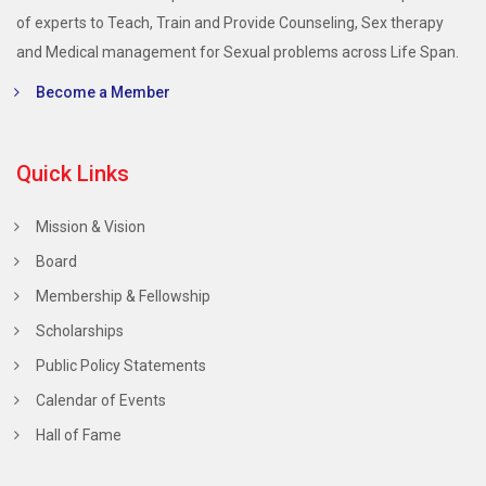
of experts to Teach, Train and Provide Counseling, Sex therapy
and Medical management for Sexual problems across Life Span.
Become a Member
Quick Links
Mission & Vision
Board
Membership & Fellowship
Scholarships
Public Policy Statements
Calendar of Events
Hall of Fame