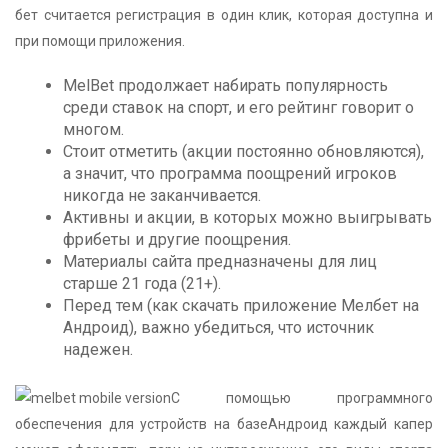
бет считается регистрация в один клик, которая доступна и
при помощи приложения.
MelBet продолжает набирать популярность
среди ставок на спорт, и его рейтинг говорит о
многом.
Стоит отметить (акции постоянно обновляются),
а значит, что программа поощрений игроков
никогда не заканчивается.
Активны и акции, в которых можно выигрывать
фрибеты и другие поощрения.
Материалы сайта предназначены для лиц
старше 21 года (21+).
Перед тем (как скачать приложение Мелбет на
Андроид), важно убедиться, что источник
надежен.
С помощью программного
обеспечения для устройств на базеАндроид каждый капер