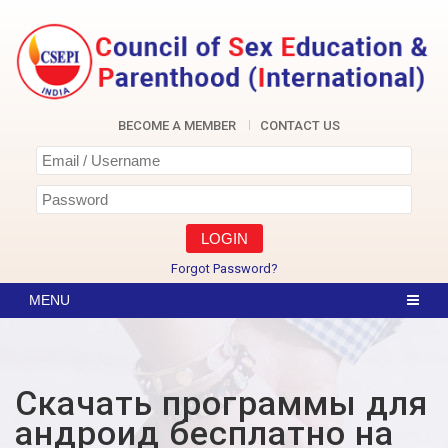
Skip
to
content
CSEPI
BECOME A MEMBER
CONTACT US
Forgot Password?
Скачать программы для
андроид бесплатно на