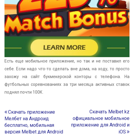
Есть еще мобильное приложение, но так и не поставил его
себе. Если надо что-то сделать вне дома, на ходу, то просто
захожу на сайт букмекерской конторы с телефона. На
футбольных соревнованиях за три месяца активных ставок
поднял почти 100К.
Post
Скачать Melbet kz
Скачать приложение
официальное мобильное
Мелбет на Андроид
navigation
приложение для Android и
бесплатно, мобильная
версия Melbet для Android
iOS