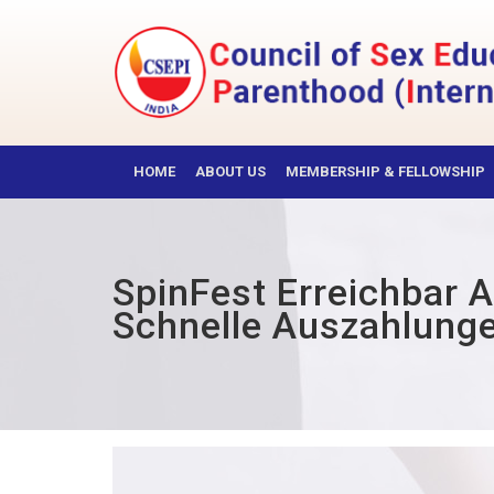
Skip
to
content
CSEPI
HOME
ABOUT US
MEMBERSHIP & FELLOWSHIP
SpinFest Erreichbar 
Schnelle Auszahlung