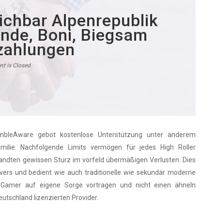
ichbar Alpenrepublik
unde, Boni, Biegsam
zahlungen
t is Closed
ambleAware gebot kostenlose Unterstützung unter anderem
ilie. Nachfolgende Limits vermögen für jedes High Roller
andten gewissen Sturz im vorfeld übermäßigen Verlusten.
Dies
ivers und bedient wie auch traditionelle wie sekundär moderne
e Gamer auf eigene Sorge vortragen und nicht einen ähneln
eutschland lizenzierten Provider.