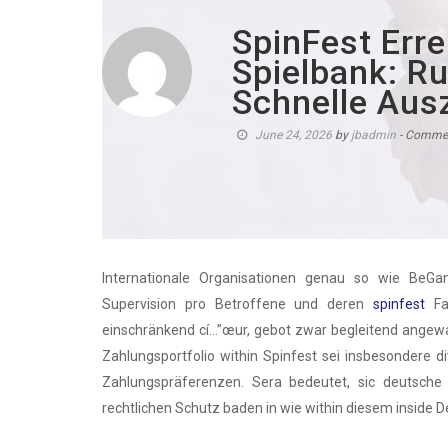
SpinFest Erre
Spielbank: R
Schnelle Aus
June 24, 2026
by
jbadmin
- Commen
Internationale Organisationen genau so wie BeG
Supervision pro Betroffene und deren
spinfest
Fam
einschränkend cí…”œur, gebot zwar begleitend angew
Zahlungsportfolio within Spinfest sei insbesondere d
Zahlungspräferenzen. Sera bedeutet, sic deutsch
rechtlichen Schutz baden in wie within diesem inside D