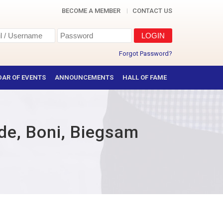
BECOME A MEMBER
CONTACT US
Forgot Password?
AR OF EVENTS
ANNOUNCEMENTS
HALL OF FAME
de, Boni, Biegsam