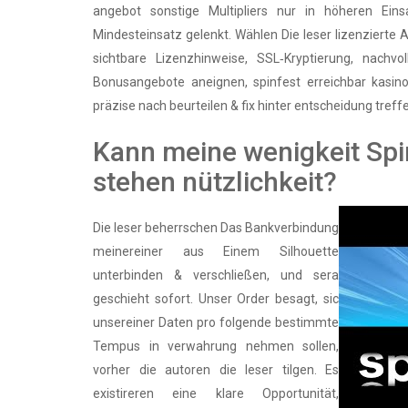
angebot sonstige Multipliers nur in höheren Ein
Mindesteinsatz gelenkt. Wählen Die leser lizenzierte 
sichtbare Lizenzhinweise, SSL‑Kryptierung, nachv
Bonusangebote aneignen, spinfest erreichbar kasin
präzise nach beurteilen & fix hinter entscheidung tref
Kann meine wenigkeit Spi
stehen nützlichkeit?
Die leser beherrschen Das Bankverbindung
meinereiner aus Einem Silhouette
unterbinden & verschließen, und sera
geschieht sofort. Unser Order besagt, sic
unsereiner Daten pro folgende bestimmte
Tempus in verwahrung nehmen sollen,
vorher die autoren die leser tilgen. Es
existireren eine klare Opportunität,