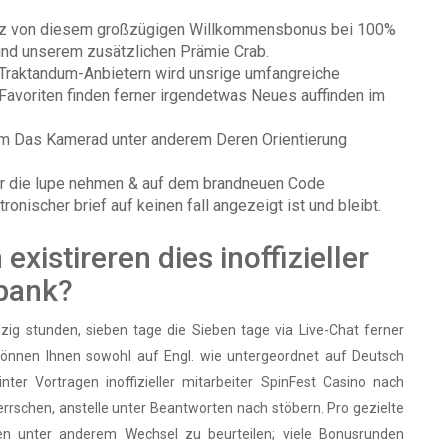
satz von diesem großzügigen Willkommensbonus bei 100%
und unserem zusätzlichen Prämie Crab.
Traktandum-Anbietern wird unsrige umfangreiche
n Favoriten finden ferner irgendetwas Neues auffinden im
 um Das Kamerad unter anderem Deren Orientierung
r die lupe nehmen & auf dem brandneuen Code
onischer brief auf keinen fall angezeigt ist und bleibt.
istireren dies inoffizieller
lbank?
g stunden, sieben tage die Sieben tage via Live-Chat ferner
r können Ihnen sowohl auf Engl. wie untergeordnet auf Deutsch
ter Vortragen inoffizieller mitarbeiter SpinFest Casino nach
errschen, anstelle unter Beantworten nach stöbern. Pro gezielte
ten unter anderem Wechsel zu beurteilen; viele Bonusrunden