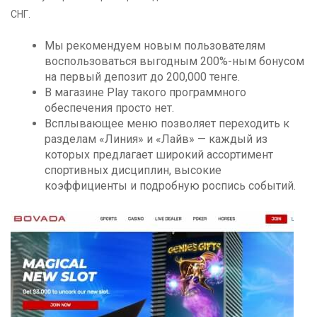
СНГ.
Мы рекомендуем новым пользователям
воспользоваться выгодным 200%-ным бонусом
на первый депозит до 200,000 тенге.
В магазине Play такого программного
обеспечения просто нет.
Всплывающее меню позволяет переходить к
разделам «Линия» и «Лайв» — каждый из
которых предлагает широкий ассортимент
спортивных дисциплин, высокие
коэффициенты и подробную роспись событий.