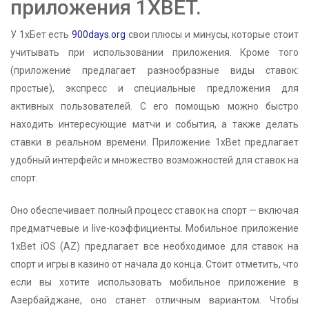
приложения 1XBET.
У 1хБет есть
900days.org
свои плюсы и минусы, которые стоит
учитывать при использовании приложения. Кроме того
(приложение предлагает разнообразные виды ставок:
простые), экспресс и специальные предложения для
активных пользователей. С его помощью можно быстро
находить интересующие матчи и события, а также делать
ставки в реальном времени. Приложение 1xBet предлагает
удобный интерфейс и множество возможностей для ставок на
спорт.
Оно обеспечивает полный процесс ставок на спорт — включая
предматчевые и live-коэффициенты. Мобильное приложение
1xBet iOS (AZ) предлагает все необходимое для ставок на
спорт и игры в казино от начала до конца. Стоит отметить, что
если вы хотите использовать мобильное приложение в
Азербайджане, оно станет отличным вариантом. Чтобы