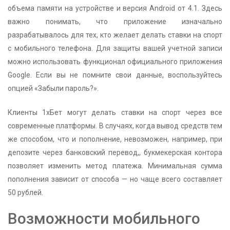
объема памяти на устройстве и версия Android от 4.1. Здесь
важно понимать, что приложение изначально
разрабатывалось для тех, кто желает делать ставки на спорт
с мобильного телефона. Для защиты вашей учетной записи
можно использовать функционал официального приложения
Google. Если вы не помните свои данные, воспользуйтесь
опцией «Забыли пароль?».
Клиенты 1xБет могут делать ставки на спорт через все
современные платформы. В случаях, когда вывод средств тем
же способом, что и пополнение, невозможен, например, при
депозите через банковский перевод,, букмекерская контора
позволяет изменить метод платежа. Минимальная сумма
пополнения зависит от способа — но чаще всего составляет
50 рублей.
Возможности мобильного