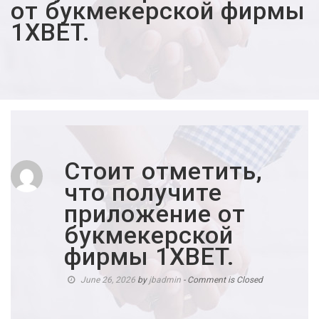
от букмекерской фирмы
1XBET.
Стоит отметить,
что получите
приложение от
букмекерской
фирмы 1XBET.
June 26, 2026
by
jbadmin
- Comment is Closed