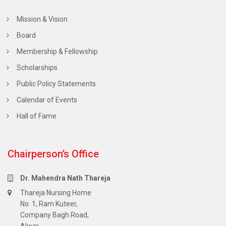
Mission & Vision
Board
Membership & Fellowship
Scholarships
Public Policy Statements
Calendar of Events
Hall of Fame
Chairperson’s Office
Dr. Mahendra Nath Thareja
Thareja Nursing Home
No. 1, Ram Kuteer,
Company Bagh Road,