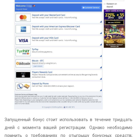
Запущенный бонус стоит использовать в течение тридцать
дней с момента вашей регистрации. Однако необходимо
помнить о требованиях по отыгрышу бонусных средств;