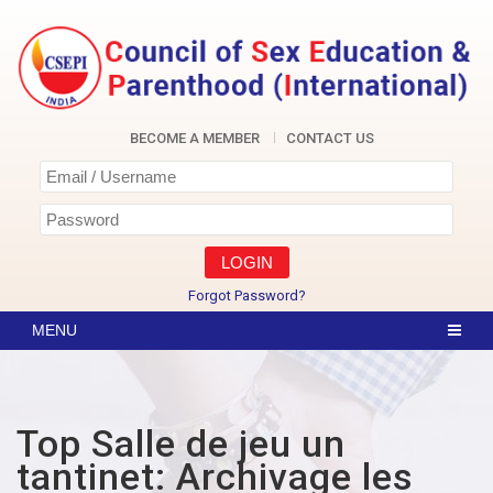
Skip
to
content
CSEPI
BECOME A MEMBER
CONTACT US
Forgot Password?
Top Salle de jeu un
tantinet: Archivage les