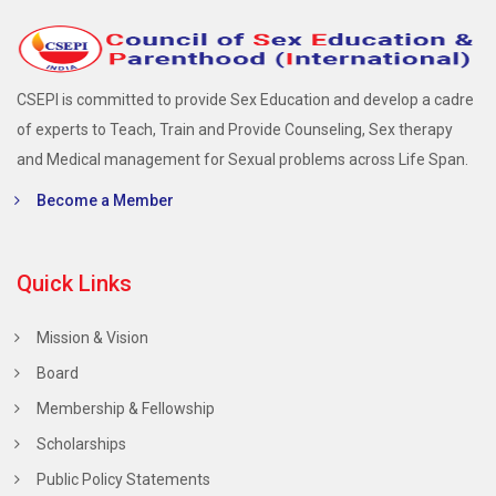
CSEPI is committed to provide Sex Education and develop a cadre
of experts to Teach, Train and Provide Counseling, Sex therapy
and Medical management for Sexual problems across Life Span.
Become a Member
Quick Links
Mission & Vision
Board
Membership & Fellowship
Scholarships
Public Policy Statements