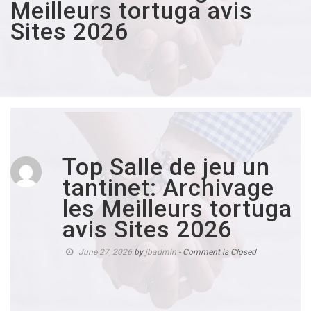
Meilleurs tortuga avis
Sites 2026
Top Salle de jeu un
tantinet: Archivage
les Meilleurs tortuga
avis Sites 2026
June 27, 2026
by
jbadmin
- Comment is Closed