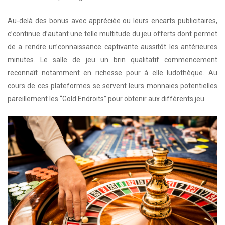
Au-delà des bonus avec appréciée ou leurs encarts publicitaires,
c’continue d’autant une telle multitude du jeu offerts dont permet
de a rendre un’connaissance captivante aussitôt les antérieures
minutes. Le salle de jeu un brin qualitatif commencement
reconnaît notamment en richesse pour à elle ludothèque. Au
cours de ces plateformes se servent leurs monnaies potentielles
pareillement les “Gold Endroits” pour obtenir aux différents jeu.