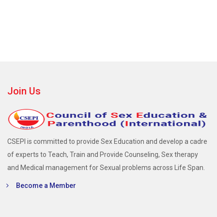
Join Us
CSEPI is committed to provide Sex Education and develop a cadre
of experts to Teach, Train and Provide Counseling, Sex therapy
and Medical management for Sexual problems across Life Span.
Become a Member