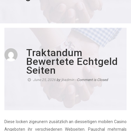
Traktandum
Bewertete Echtgeld
Seiten
June 25, 2026
by
jbadmin
- Comment is Closed
Diese locken zigeunern zusätzlich an diesseitigen mobilen Casino
Angeboten ihr verschiedenen Webseiten. Pauschal mehrmals