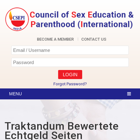
Skip
to
content
CSEPI
BECOME A MEMBER
CONTACT US
Forgot Password?
Traktandum Bewertete
Echtgeld Seiten