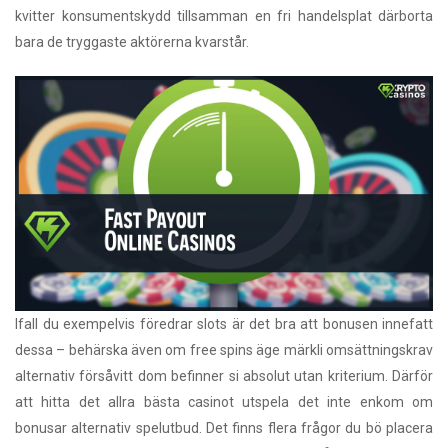
kvitter konsumentskydd tillsamman en fri handelsplat därborta
bara de tryggaste aktörerna kvarstår.
Ifall du exempelvis föredrar slots är det bra att bonusen innefatt
dessa – behärska även om free spins äge märkli omsättningskrav
alternativ försåvitt dom befinner si absolut utan kriterium. Därför
att hitta det allra bästa casinot utspela det inte enkom om
bonusar alternativ spelutbud. Det finns flera frågor du bö placera