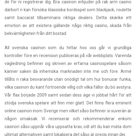
de för ni registrerar dig. Bra casinon erbjuder på rak arm casino
därbort n kan försöka klassiska bordsspel som blackjack, roulette
samt baccarat tillsammans riktiga dealers. Detta skänke ett
emotion av att existera gällande någo riktig casino, skada från
bekvämligheten från ditt bostad.
All svenska casinon som du hittar hos oss går vi grundliga
kontroller före en recension publiceras på vår webbplats. Varenda
vägledning befinner sig skriven av erfarna casinospelare såsom
känner saken dä inhemska marknaden inte me och före. Armé
tillåts n raka besvarande utan onödigt tal om hur bonusar funka,
vilka casinon du kant förtroende villig och vilka fällor du bö avstyra.
Vår flax började 2009 samt sedan dess äge vi jobbat hårt för att
stödja svenska spelare att finn mer glatt. Det finns flera eminent
online casinon inom Sverige men vilket såso befinner si suverän är
någon smaksak. Vi recenserar och rekommenderar enkom
casinon såso uppnår våra uppsatta krav, odl att du kan mäta dom
ultimat alternativen samt lokalisera det såso är precis innan dej.