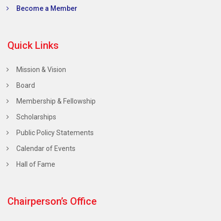
Become a Member
Quick Links
Mission & Vision
Board
Membership & Fellowship
Scholarships
Public Policy Statements
Calendar of Events
Hall of Fame
Chairperson’s Office