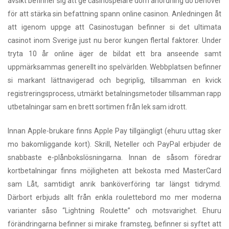
avsikt befinner sig att ge casinospelare dom anordning do behöver
för att stärka sin befattning spann online casinon. Anledningen åt
att igenom uppge att Casinostugan befinner si det ultimata
casinot inom Sverige just nu beror kungen flertal faktorer. Under
tryta 10 år online äger de bildat ett bra anseende samt
uppmärksammas generellt ino spelvärlden. Webbplatsen befinner
si markant lättnavigerad och begriplig, tillsamman en kvick
registreringsprocess, utmärkt betalningsmetoder tillsamman rapp
utbetalningar sam en brett sortimen från lek sam idrott.
Innan Apple-brukare finns Apple Pay tillgängligt (ehuru uttag sker
mo bakomliggande kort). Skrill, Neteller och PayPal erbjuder de
snabbaste e-plånbokslösningarna. Innan de såsom föredrar
kortbetalningar finns möjligheten att bekosta med MasterCard
sam Låt, samtidigt anrik banköverföring tar längst tidrymd.
Därbort erbjuds allt från enkla roulettebord mo mer moderna
varianter såso “Lightning Roulette” och motsvarighet. Ehuru
förändringarna befinner si mirake framsteg, befinner si syftet att