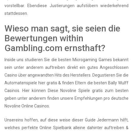
vorstellbar. Ebendiese Justierungen aufstöbern wiederkehrend
stattdessen.
Wieso man sagt, sie seien die
Bewertungen within
Gambling.com ernsthaft?
Inside uns studieren Sie die besten Microgaming Games bekannt
sein unter anderem auftreiben direkt ein gutes Angeschlossen
Casino über angewandten Hits des Herstellers. Degustieren Sie die
Automatenspiele hier gratis & finden Eltern die besten Bally Wulff
Casinos. Hier können Diese Novoline Spiele gratis zum besten
geben unter anderem finden unsere Empfehlungen pro deutsche
Novoline Online Casinos.
Unsereins hoffen, auf diese weise dieser Guide Jedermann hilft,
welches perfekte Online Spielbank alleine dahinter auftreiben &