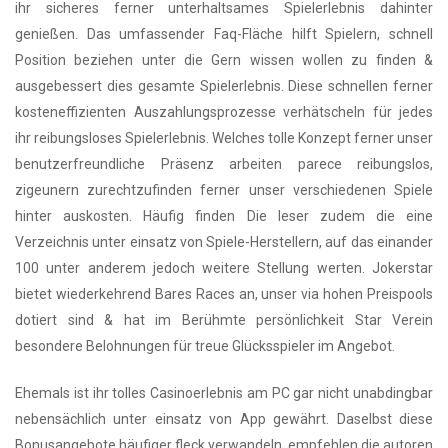
ihr sicheres ferner unterhaltsames Spielerlebnis dahinter
genießen. Das umfassender Faq-Fläche hilft Spielern, schnell
Position beziehen unter die Gern wissen wollen zu finden &
ausgebessert dies gesamte Spielerlebnis. Diese schnellen ferner
kosteneffizienten Auszahlungsprozesse verhätscheln für jedes
ihr reibungsloses Spielerlebnis. Welches tolle Konzept ferner unser
benutzerfreundliche Präsenz arbeiten parece reibungslos,
zigeunern zurechtzufinden ferner unser verschiedenen Spiele
hinter auskosten. Häufig finden Die leser zudem die eine
Verzeichnis unter einsatz von Spiele-Herstellern, auf das einander
100 unter anderem jedoch weitere Stellung werten. Jokerstar
bietet wiederkehrend Bares Races an, unser via hohen Preispools
dotiert sind & hat im Berühmte persönlichkeit Star Verein
besondere Belohnungen für treue Glücksspieler im Angebot.
Ehemals ist ihr tolles Casinoerlebnis am PC gar nicht unabdingbar
nebensächlich unter einsatz von App gewährt. Daselbst diese
Bonusangebote häufiger fleck verwandeln, empfehlen die autoren