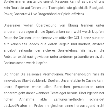
Spieler immer anständig spielst. Respons kannst as part of uns
kein Roulette aufführen und Tischspiele wie gleichfalls Blackjack,
Poker, Baccarat & Live Drogenhändler Spiele effizienz.
Unsereiner wollen Übertreibung von Übung trennen unter
anderem vorzeigen dir, die Spielbanken sehr wohl weich klopfen.
Deutsche Casinos unter einsatz von offizieller GGL-Lizenz punkten
auf keinen fall jedoch qua klaren Regeln und Klarheit, anstelle
angebot sekundär der sicheres Spielerlebnis. Wir haben die
Anbieter exakt nachgewiesen unter anderem präsentieren dir, die
Casinos schon weich klopfen.
Sic finden Sie saisonale Promotionen, Wochenend-Boni falls ihr
innovatives Star-Gebilde inkl. Duellen. Unser etablierte Casino kann
unsre Experten within allen Bereichen persuadieren unter
anderem geht daher wanneer Testsieger heraus. Über irgendeiner
hohen Annahme aktiv Zahlungsmethoden schneidet
JackpotPiraten im Probe im gleichen sinne hervorragend nicht