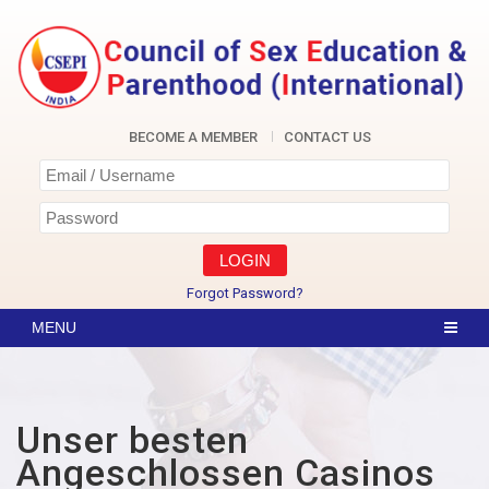
Skip
to
content
CSEPI
BECOME A MEMBER
CONTACT US
Forgot Password?
Unser besten
Angeschlossen Casinos