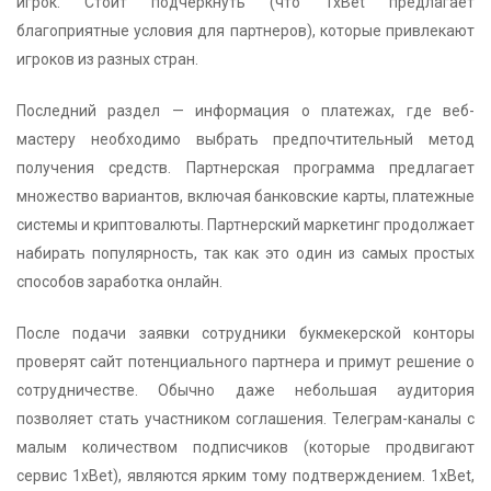
игрок. Стоит подчеркнуть (что 1xBet предлагает
благоприятные условия для партнеров), которые привлекают
игроков из разных стран.
Последний раздел — информация о платежах, где веб-
мастеру необходимо выбрать предпочтительный метод
получения средств. Партнерская программа предлагает
множество вариантов, включая банковские карты, платежные
системы и криптовалюты. Партнерский маркетинг продолжает
набирать популярность, так как это один из самых простых
способов заработка онлайн.
После подачи заявки сотрудники букмекерской конторы
проверят сайт потенциального партнера и примут решение о
сотрудничестве. Обычно даже небольшая аудитория
позволяет стать участником соглашения. Телеграм-каналы с
малым количеством подписчиков (которые продвигают
сервис 1xBet), являются ярким тому подтверждением. 1xBet,