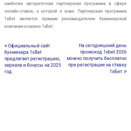
наиболее авторитетная партнерская программа в сфере
онлайн-ставок, о которой я знаю. Партнерская программа
1xBet является прямым рекламодателем букмекерской
компании и казино 1xBet.
Post
На сегодняшний день
Официальный сайт
промокод 1xbet 2026
букмекера 1xBet
navigation
можно получить бесплатно
предлагает регистрацию,
при регистрации на ставку
зеркала и бонусы на 2025
год.
1хБет.