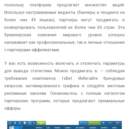
поскольку платформа предлагает множество акций.
Используя настраиваемые виджеты (баннеры и лендинги на
более чем 49 языках), партнеры могут продвигать и
конвертировать пользователей из более чем 60 стран. Эта
букмекерская компания мирового уровня успешно
налаживает как профессиональные, так и личные отношения
с партнерами-аффилиатами.
У вас есть возможность включать и отключать параметры
для вывода статистики. Можно продвигать в. — соблюдая
требования комплаенса 1xBet. Избегайте брендовых
запросов, мотивированного трафика и следуйте местным
рекламным законам. Ознакомьтесь с полным каталогом
партнерских программ, которые предлагают премиальные
офферы.