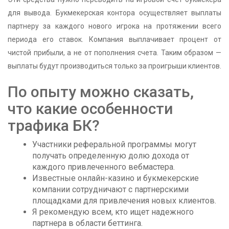
для вывода. Букмекерская контора осуществляет выплаты
партнеру за каждого нового игрока на протяжении всего
периода его ставок. Компания выплачивает процент от
чистой прибыли, а не от пополнения счета. Таким образом —
выплаты будут производиться только за проигрыши клиентов.
По опыту можно сказать,
что какие особенности
трафика БК?
Участники реферальной программы могут
получать определенную долю дохода от
каждого привлеченного вебмастера.
Известные онлайн-казино и букмекерские
компании сотрудничают с партнерскими
площадками для привлечения новых клиентов.
Я рекомендую всем, кто ищет надежного
партнера в области беттинга.