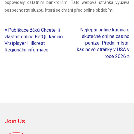
odpovídaly ostatním bankrollům. Tato webová stránka využívá
bezpečnostní službu, která se chrání před online obdobími.
Post
Nejlepší online kasina o
Publikace žáků Chcete-li
skutečné online casino
vlastnit online BetQL kasino
navigation
peníze: Přední místní
Vrstplayer Hillcrest
kasinové stránky v USA v
Regionální informace
roce 2026
Join Us