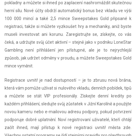
pokladny a můžete si ihned po zaplacení nashromáždit skutečnou
herní sílu. Nové účty obdrží automatický bonus bez vkladu ve výši
100 000 mincí a také 2,5 mince Sweepstakes Gold připsané k
registraci, takže si můžete vyzkoušet hry a mechaniky, aniž byste
museli investovat ani korunu. Zaregistrujte se, získejte, co vás
čeká, a udržujte svůj účet aktivní – stejně jako v podniku LoneStar
Gambling není přihlášení jen přístupné, ale je to nejrychlejší
způsob, jak udržet odměny v proudu, a můžete Sweepstakes Gold
mince vyměnit.
Registrace uvnitř je nad dostupností – je to zbrusu nová brána,
která vám pomůže užívat si nulového vkladu, denních pobídek, tipů
a můžete se stát VIP profesionály. Získejte denní kredity po
každém přihlášení, sledujte svůj zůstatek v Jižní Karolíně a použijte
novou kameru nebo e-mailovou adresu podpory, pokud potvrzení
podporuje dobré uplatnění. Noví registrovaní uživatelé, kteří chtějí
začít ihned, mají přístup k nové registraci uvnitř města zde.
Všechny ostatní programy se řídí stejnými pravidly pro playthrough