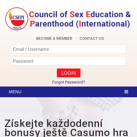
Skip
to
content
CSEPI
BECOME A MEMBER
CONTACT US
Forgot Password?
Získejte každodenní
bonusy ještě Casumo hra