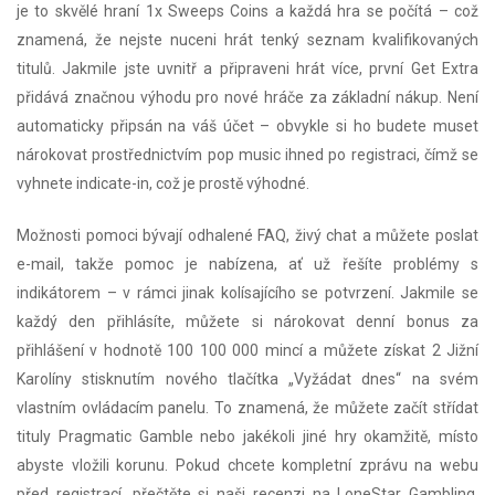
je to skvělé hraní 1x Sweeps Coins a každá hra se počítá – což
znamená, že nejste nuceni hrát tenký seznam kvalifikovaných
titulů. Jakmile jste uvnitř a připraveni hrát více, první Get Extra
přidává značnou výhodu pro nové hráče za základní nákup. Není
automaticky připsán na váš účet – obvykle si ho budete muset
nárokovat prostřednictvím pop music ihned po registraci, čímž se
vyhnete indicate-in, což je prostě výhodné.
Možnosti pomoci bývají odhalené FAQ, živý chat a můžete poslat
e-mail, takže pomoc je nabízena, ať už řešíte problémy s
indikátorem – v rámci jinak kolísajícího se potvrzení. Jakmile se
každý den přihlásíte, můžete si nárokovat denní bonus za
přihlášení v hodnotě 100 100 000 mincí a můžete získat 2 Jižní
Karolíny stisknutím nového tlačítka „Vyžádat dnes“ na svém
vlastním ovládacím panelu. To znamená, že můžete začít střídat
tituly Pragmatic Gamble nebo jakékoli jiné hry okamžitě, místo
abyste vložili korunu. Pokud chcete kompletní zprávu na webu
před registrací, přečtěte si naši recenzi na LoneStar Gambling.