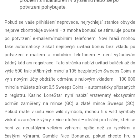
problém s indikátorem v systému nebo se po
potvrzení pohybujete.
Pokud se vaše přihlášení neprovede, nejrychlejší stanice obvykle
nejprve zkontroluje ověření – z mnoha bonusů se stimuluje pouze
po potvrzení e-mailem/mobilním telefonem. Noví hráči mohou
také automaticky získat nejnovější uvítací bonus bez vkladu po
potvrzení e-mailem a mobilním telefonem – není vyžadován
žádný kód ani registrace. Tato stránka nabízí uvítací balíček až do
výše 500 tisíc stříbrných mincí a 105 bezplatných Sweeps Coins a
vy s novými účty obdržíte odměnu s nulovým vkladem – 100 000
mincí a můžete získat 0,5 Sweeps Coins – automaticky připsaných
z registru. Kasino LoneStar nyní nabízí vrstevnatý ekosystém
odměn zaměřený na mince (GC) a zlaté mince Sweeps (SC).
Pokud máte v účtu více wild symbolů, mohou ti s wild symboly
získat uzamčené výhry z více otočení – ideální pro hráče, kteří se
honí za neustálými velkými výhrami, spíše než za rychlými a
častými výhrami. Gamble Nice Bonanza, pokud chcete hru s