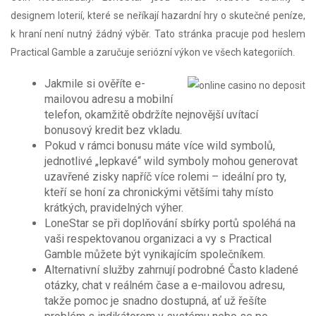
designem loterií, které se neříkají hazardní hry o skutečné peníze,
k hraní není nutný žádný výběr. Tato stránka pracuje pod heslem
Practical Gamble a zaručuje seriózní výkon ve všech kategoriích.
Jakmile si ověříte e-
mailovou adresu a mobilní
telefon, okamžitě obdržíte nejnovější uvítací
bonusový kredit bez vkladu.
Pokud v rámci bonusu máte více wild symbolů,
jednotlivé „lepkavé“ wild symboly mohou generovat
uzavřené zisky napříč více rolemi – ideální pro ty,
kteří se honí za chronickými většími tahy místo
krátkých, pravidelných výher.
LoneStar se při doplňování sbírky portů spoléhá na
vaši respektovanou organizaci a vy s Practical
Gamble můžete být vynikajícím společníkem.
Alternativní služby zahrnují podrobné Často kladené
otázky, chat v reálném čase a e-mailovou adresu,
takže pomoc je snadno dostupná, ať už řešíte