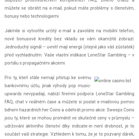
můžete se obrátit na e-mail, pokud máte problémy s členstvím,
bonusy nebo technologiemi.
Jakmile si vytvoříte určitý e-mail a zavoláte na mobilní telefon,
nové bonusové kredity bez vkladu se vám okamžitě zobrazí.
Jednoduchý signál – uvnitř mají energii (stejně jako váš zůstatek)
před vychladnutím. Vaše vlastní indikace LoneStar Gambling – v
portálu s propagačními akcemi.
Pro ty, kteří stále nemají přístup ke svému
bankovnímu účtu, jinak výhody pop music-
upwards nevypadají, nabízí firemní podpora LoneStar Gambling
FAQ, chat v reálném čase a můžete si poslat e-mailovou pomoc
během hazardních her Coins a odehrát promo akce. Sweeps Coins
jsou ty, které se mohou proměnit ve skutečné ceny v průmyslu –
udržování aktivního členství díky indicate-in není drobnost, je to
součást vaší strategie. Vzhledem k tomu, že je to pozvaný dárek,