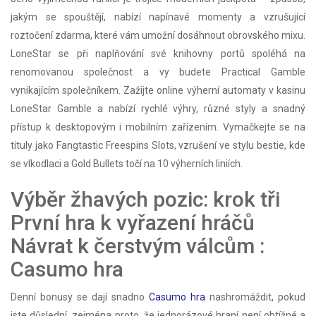
jakým se spouštějí, nabízí napínavé momenty a vzrušující
roztočení zdarma, které vám umožní dosáhnout obrovského mixu.
LoneStar se při naplňování své knihovny portů spoléhá na
renomovanou společnost a vy budete Practical Gamble
vynikajícím společníkem. Zažijte online výherní automaty v kasinu
LoneStar Gamble a nabízí rychlé výhry, různé styly a snadný
přístup k desktopovým i mobilním zařízením.
Vymačkejte se na
tituly jako Fangtastic Freespins Slots, vzrušení ve stylu bestie, kde
se vlkodlaci a Gold Bullets točí na 10 výherních liniích.
Výběr žhavých pozic: krok tři
První hra k vyřazení hráčů
Návrat k čerstvým válcům :
Casumo hra
Denní bonusy se dají snadno
Casumo hra
nashromáždit, pokud
jste důslední, zejména proto, že jednorázové hraní není obtížné a