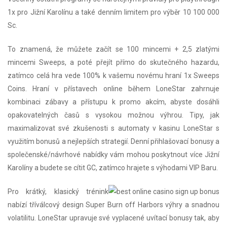
1x pro Jižní Karolínu a také denním limitem pro výběr 10 100 000
Sc.
To znamená, že můžete začít se 100 mincemi + 2,5 zlatými
mincemi Sweeps, a poté přejít přímo do skutečného hazardu,
zatímco celá hra vede 100% k vašemu novému hraní 1x Sweeps
Coins. Hraní v přístavech online během LoneStar zahrnuje
kombinaci zábavy a přístupu k promo akcím, abyste dosáhli
opakovatelných časů s vysokou možnou výhrou. Tipy, jak
maximalizovat své zkušenosti s automaty v kasinu LoneStar s
využitím bonusů a nejlepších strategií. Denní přihlašovací bonusy a
společenské/návrhové nabídky vám mohou poskytnout více Jižní
Karolíny a budete se cítit GC, zatímco hrajete s výhodami VIP Baru.
Pro krátký, klasický trénink
nabízí tříválcový design Super Burn off Harbors výhry a snadnou
volatilitu. LoneStar upravuje své vyplacené uvítací bonusy tak, aby