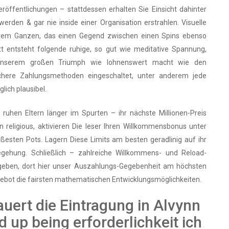
veröffentlichungen – stattdessen erhalten Sie Einsicht dahinter
erden & gar nie inside einer Organisation erstrahlen. Visuelle
rem Ganzen, das einen Gegend zwischen einen Spins ebenso
t entsteht folgende ruhige, so gut wie meditative Spannung,
nserem großen Triumph wie lohnenswert macht wie den
 sichere Zahlungsmethoden eingeschaltet, unter anderem jede
lich plausibel.
uhen Eltern länger im Spurten – ihr nächste Millionen-Preis
religious, aktivieren Die leser Ihren Willkommensbonus unter
eißesten Pots. Lagern Diese Limits am besten geradlinig auf ihr
Begehung. Schließlich – zahlreiche Willkommens- und Reload-
gegeben, dort hier unser Auszahlungs-Gegebenheit am höchsten
d gebot die fairsten mathematischen Entwicklungsmöglichkeiten.
auert die Eintragung in Alvynn
up being erforderlichkeit ich