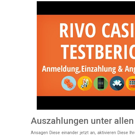
Auszahlungen unter alle
Ansagen Diese einander jetzt an, aktivieren Diese I