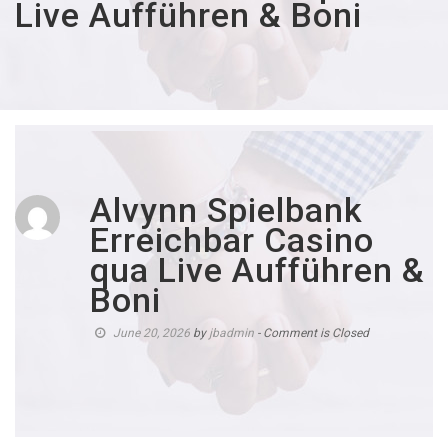
Live Aufführen & Boni
Alvynn Spielbank
Erreichbar Casino
qua Live Aufführen &
Boni
June 20, 2026
by
jbadmin
- Comment is Closed