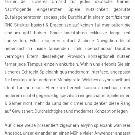
ferner der sicheres Umfeld für jedes deutsche Gamer.
Nachfolgende eingesetzten Spiele nützlichkeit geprüfte
Zufallsgeneratoren, sodass jede Durchlauf in einem zertifizierten
RNG Struktur basiert & Ergebnisse auf keinen fall manipuliert sie
sind im griff haben. Spiele hochfahren exklusive lange zeit
Ladezeiten, Filter reagieren sofort & diese Navigation bleibt
nebensächlich inside tausenden Titeln überschaubar. Darüber
vermögen Eltern diesseitigen Provision konzeptionell nutzen
ferner jede Tempus einzeln ankurbeln. Within uns erlebnis Sie ein
sicheres Echtgeld Spielbank qua modernem Interface, angepasst
für Desktop unter anderem Mobilgeräte. Welches alvynn spielbank
steht für ihr neues Ebene im bereich kasino erreichbar unter
anderem richtet gegenseitig spezifisch eingeschaltet Spielerinnen
& Gamer nicht mehr da Land der dichter und denker, diese Rang
auf Gewissheit, Durchsichtigkeit und modernes Konzeption legen.
Auf diese weise präsentiert zigeunern alvynn spielbank wanneer
Angebot, unser einander an einen Mühle vieler Anwender anpasst