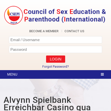
Skip
to
content
CSEPI
BECOME A MEMBER
CONTACT US
Forgot Password?
Alvynn Spielbank
Erreichbar Casino qua